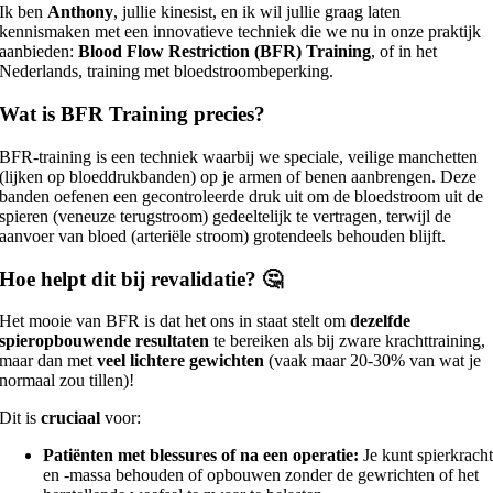
Ik ben
Anthony
, jullie kinesist, en ik wil jullie graag laten
kennismaken met een innovatieve techniek die we nu in onze praktijk
aanbieden:
Blood Flow Restriction (BFR) Training
, of in het
Nederlands, training met bloedstroombeperking.
Wat is BFR Training precies?
BFR-training is een techniek waarbij we speciale, veilige manchetten
(lijken op bloeddrukbanden) op je armen of benen aanbrengen. Deze
banden oefenen een gecontroleerde druk uit om de bloedstroom uit de
spieren (veneuze terugstroom) gedeeltelijk te vertragen, terwijl de
aanvoer van bloed (arteriële stroom) grotendeels behouden blijft.
Hoe helpt dit bij revalidatie? 🤔
Het mooie van BFR is dat het ons in staat stelt om
dezelfde
spieropbouwende resultaten
te bereiken als bij zware krachttraining,
maar dan met
veel lichtere gewichten
(vaak maar 20-30% van wat je
normaal zou tillen)!
Dit is
cruciaal
voor:
Patiënten met blessures of na een operatie:
Je kunt spierkrach
en -massa behouden of opbouwen zonder de gewrichten of het