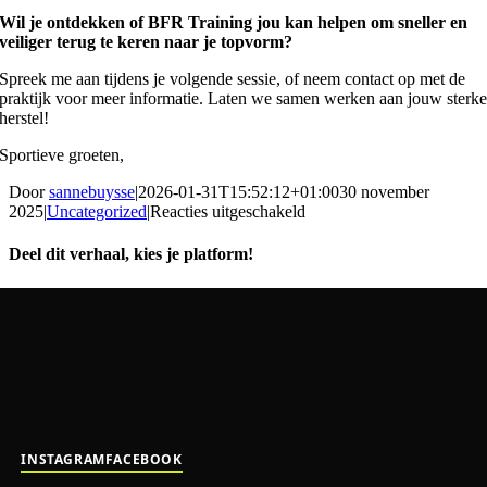
Wil je ontdekken of BFR Training jou kan helpen om sneller en
veiliger terug te keren naar je topvorm?
Spreek me aan tijdens je volgende sessie, of neem contact op met de
praktijk voor meer informatie. Laten we samen werken aan jouw sterk
herstel!
Sportieve groeten,
Door
sannebuysse
|
2026-01-31T15:52:12+01:00
30 november
voor
2025
|
Uncategorized
|
Reacties uitgeschakeld
Wat
is
Deel dit verhaal, kies je platform!
Blood
Flow
Facebook
X
Reddit
LinkedIn
WhatsApp
Telegram
Tumblr
Pinterest
Vk
Xing
E-
Restriction
mail
training
precies?
INSTAGRAM
FACEBOOK