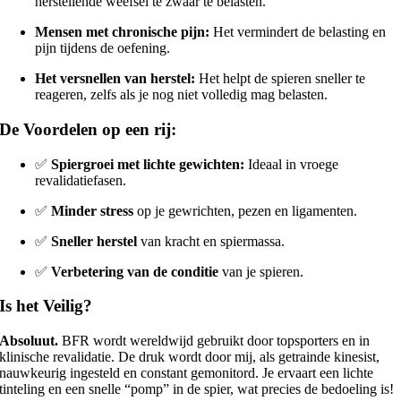
herstellende weefsel te zwaar te belasten.
Mensen met chronische pijn:
Het vermindert de belasting en
pijn tijdens de oefening.
Het versnellen van herstel:
Het helpt de spieren sneller te
reageren, zelfs als je nog niet volledig mag belasten.
De Voordelen op een rij:
✅
Spiergroei met lichte gewichten:
Ideaal in vroege
revalidatiefasen.
✅
Minder stress
op je gewrichten, pezen en ligamenten.
✅
Sneller herstel
van kracht en spiermassa.
✅
Verbetering van de conditie
van je spieren.
Is het Veilig?
Absoluut.
BFR wordt wereldwijd gebruikt door topsporters en in
klinische revalidatie. De druk wordt door mij, als getrainde kinesist,
nauwkeurig ingesteld en constant gemonitord. Je ervaart een lichte
tinteling en een snelle “pomp” in de spier, wat precies de bedoeling is!