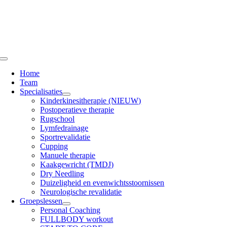
Ga
naar
inhoud
Toggle
Navigation
Home
Team
Specialisaties
Kinderkinesitherapie (NIEUW)
Postoperatieve therapie
Rugschool
Lymfedrainage
Sportrevalidatie
Cupping
Manuele therapie
Kaakgewricht (TMDJ)
Dry Needling
Duizeligheid en evenwichtsstoornissen
Neurologische revalidatie
Groepslessen
Personal Coaching
FULLBODY workout